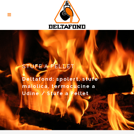
STUFE A PELLET
Deltafond: spolert, stufe
maiolica, termocucine a
Udine
/
Stufe a Pellet