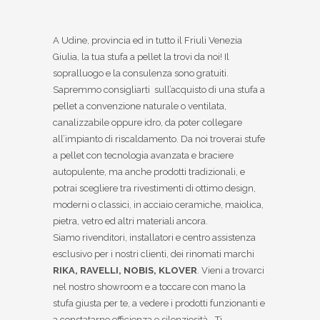
A Udine, provincia ed in tutto il Friuli Venezia
Giulia, la tua stufa a pellet la trovi da noi! Il
sopralluogo e la consulenza sono gratuiti.
Sapremmo consigliarti
sull’acquisto di una stufa a
pellet a convenzione naturale o ventilata,
canalizzabile oppure idro, da poter collegare
all’impianto di riscaldamento. Da noi troverai stufe
a pellet con tecnologia avanzata e braciere
autopulente, ma anche prodotti tradizionali, e
potrai scegliere tra rivestimenti di ottimo design,
moderni o classici, in acciaio ceramiche, maiolica,
pietra, vetro ed altri materiali ancora.
Siamo rivenditori, installatori e centro assistenza
esclusivo per i nostri clienti, dei rinomati marchi
RIKA, RAVELLI, NOBIS, KLOVER
. Vieni a trovarci
nel nostro showroom e a toccare con mano la
stufa giusta per te, a vedere i prodotti funzionanti e
a constatarne efficienza e silenziosità… Ti